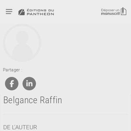
RETOUR
Partager :
RETOUR
RETOUR
Belgance Raffin
À PARAÎTRE
AVIS
A LA UNE
DE L'AUTEUR
NOUVEAUTÉS