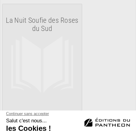
La Nuit Soufie des Roses
du Sud
RENCONTRE AVEC…
REVUE DE PRESSE
TOUT LE CATALOGUE