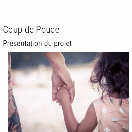
Coup de Pouce
Présentation du projet
RETOUR
RETOUR
RETOUR
À PARAÎTRE
AVIS
A LA UNE
NOUVEAUTÉS