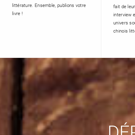
littérature. Ensemble, publions votre
fait de leu
livre !
interview 
univers so
chinois litt
DÉ