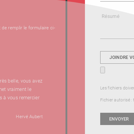
Résumé
 de remplir le formulaire ci-
JOINDRE V
rès belle, vous avez
Deuxième parution aux Éditi
Les fichiers doiv
 met vraiment le
plaisir de travailler avec eux. I
ns à vous remercier
conseil et très professionnels.
Fichier autorisé :
Hervé Aubert