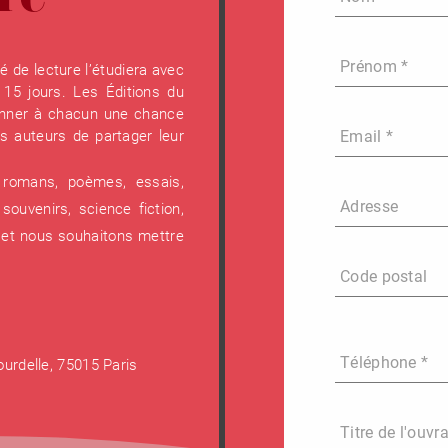
re
Prénom *
 de lecture l’étudiera avec
15 jours. Les Éditions du
donner à chacun une chance
s auteurs de partager leur
Email *
: romans, poèmes, essais,
Adresse
souvenirs, science fiction,
 et nous souhaitons mettre
Code postal
Téléphone *
ourdelle, 75015 Paris
Titre de l'ouvr