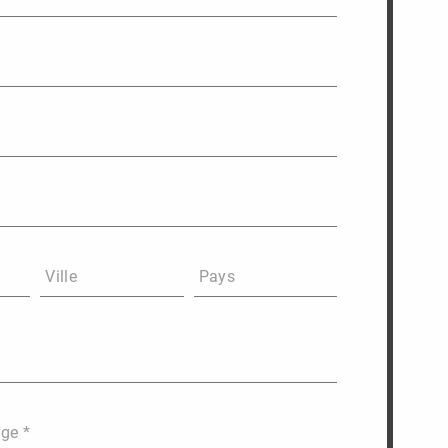
Ville
Pays
age *