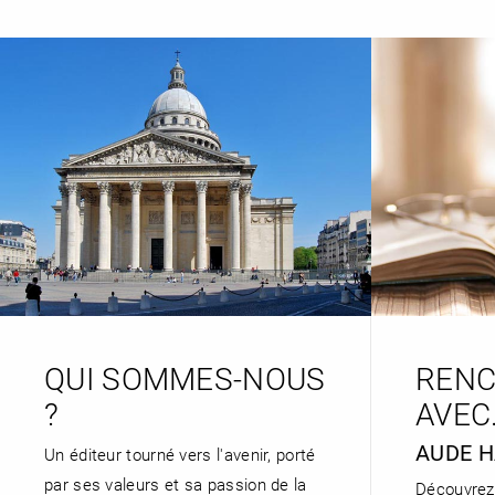
RENCONTRE AVEC…
REVUE DE PRESSE
TOUT LE CATALOGUE
QUI SOMMES-NOUS
REN
?
AVEC.
AUDE 
Un éditeur tourné vers l'avenir, porté
par ses valeurs et sa passion de la
Découvrez