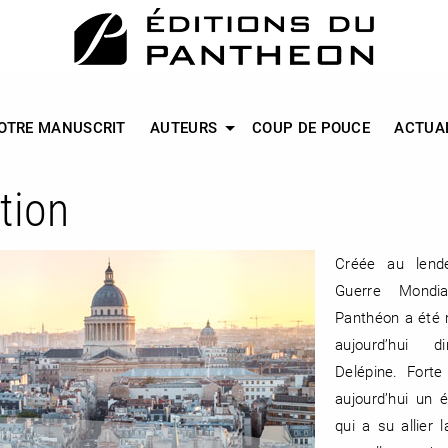
OTRE MANUSCRIT
AUTEURS
COUP DE POUCE
ACTUA
tion
Créée au lend
Guerre Mondia
Panthéon a été 
aujourd’hui d
Delépine. Forte
aujourd’hui un é
qui a su allier l