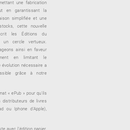
ettant une fabrication
ut en garantissant la
raison simplifiée et une
stocks, cette nouvelle
scrit les Éditions du
 un cercle vertueux.
geons ainsi en faveur
ement en limitant le
e évolution nécessaire a
ssible grâce à notre
at « ePub » pour qu’ils
distributeurs de livres
d ou Iphone d’Apple),
e avec l’édition papier,