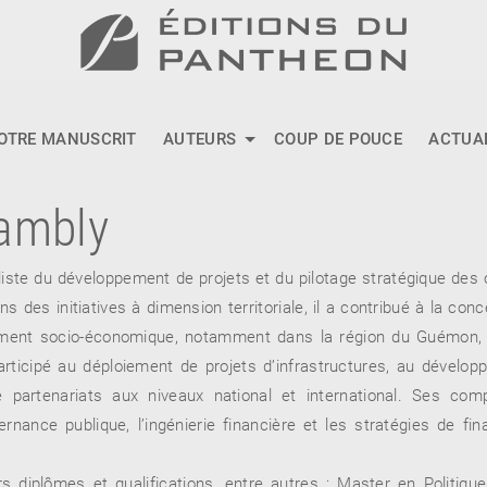
OTRE MANUSCRIT
AUTEURS
COUP DE POUCE
ACTUA
ambly
iste du développement de projets et du pilotage stratégique des
s des initiatives à dimension territoriale, il a contribué à la con
ment socio-économique, notamment dans la région du Guémon, en
articipé au déploiement de projets d’infrastructures, au dévelo
e partenariats aux niveaux national et international. Ses co
nance publique, l’ingénierie financière et les stratégies de fi
eurs diplômes et qualifications, entre autres : Master en Polit