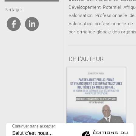
Développement Potentiel Afriq
Partager :
Valorisation Professionnelle 
Valorisation professionnelle de
RENCONTRE AVEC…
REVUE DE PRESSE
performance globale des organis
TOUT LE CATALOGUE
DE L'AUTEUR