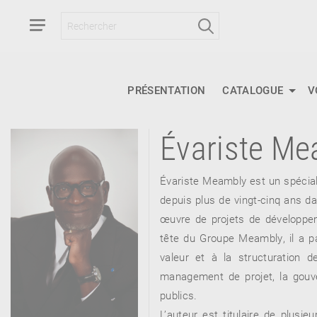
PRÉSENTATION
CATALOGUE
V
Évariste Me
RETOUR
RETOUR
RETOUR
Évariste Meambly est un spécial
depuis plus de vingt-cinq ans dan
œuvre de projets de développe
À PARAÎTRE
tête du Groupe Meambly, il a p
valeur et à la structuration d
management de projet, la gouver
AVIS
A LA UNE
publics.
L’auteur est titulaire de plusi
NOUVEAUTÉS