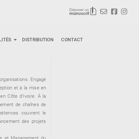
LITÉS
DISTRIBUTION
CONTACT
 organisations. Engagé
ception et à la mise en
 Côte d’Ivoire. À la
ppement de chaînes de
mpétences couvrent le
nancement des projets
iques et Management du