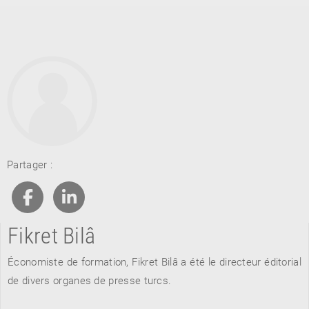
RETOUR
Partager :
RETOUR
RETOUR
Fikret Bilâ
À PARAÎTRE
Économiste de formation, Fikret Bilâ a été le directeur éditorial
AVIS
A LA UNE
de divers organes de presse turcs.
NOUVEAUTÉS