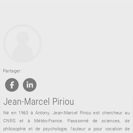
RETOUR
Partager :
RETOUR
RETOUR
Jean-Marcel Piriou
À PARAÎTRE
Né en 1963 à Antony, Jean-Marcel Piriou est chercheur au
AVIS
A LA UNE
CNRS et à Météo-France. Passionné de sciences, de
philosophie et de psychologie, l'auteur a pour vocation de
NOUVEAUTÉS