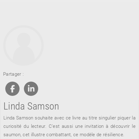
RETOUR
Partager :
RETOUR
RETOUR
Linda Samson
À PARAÎTRE
Linda Samson souhaite avec ce livre au titre singulier piquer la
AVIS
A LA UNE
curiosité du lecteur. C’est aussi une invitation à découvrir le
saumon, cet illustre combattant, ce modèle de résilience.
NOUVEAUTÉS