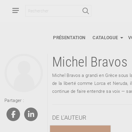
PRÉSENTATION
CATALOGUE
V
Michel Bravos
RETOUR
RETOUR
RETOUR
Michel Bravos a grandi en Grèce sous la
de la liberté comme Lorca et Neruda, il
continue de faire entendre sa voix — sa
À PARAÎTRE
Partager :
AVIS
A LA UNE
DE L'AUTEUR
NOUVEAUTÉS