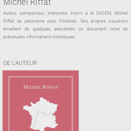
Michel Riffat
Auteur, compositeur, interprète, inscrit à la SACEM, Michel
Riffat se passionne pour l’Histoire. Ses propres souvenirs
RENCONTRE AVEC…
REVUE DE PRESSE
émaillent de quelques anecdotes ce document riche de
TOUT LE CATALOGUE
précieuses informations historiques.
DE L'AUTEUR