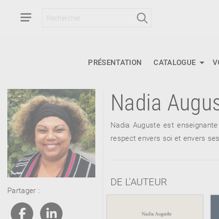
PRÉSENTATION
CATALOGUE
V
Nadia Augu
RETOUR
RETOUR
RETOUR
Nadia Auguste est enseignante R
respect envers soi et envers se
À PARAÎTRE
DE L'AUTEUR
Partager :
AVIS
A LA UNE
NOUVEAUTÉS