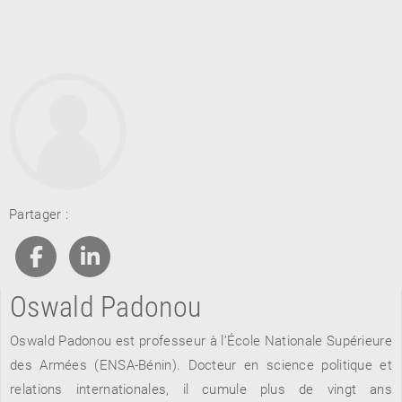
RETOUR
Partager :
RETOUR
RETOUR
Oswald Padonou
À PARAÎTRE
Oswald Padonou est professeur à l’École Nationale Supérieure
AVIS
A LA UNE
des Armées (ENSA-Bénin). Docteur en science politique et
relations internationales, il cumule plus de vingt ans
NOUVEAUTÉS