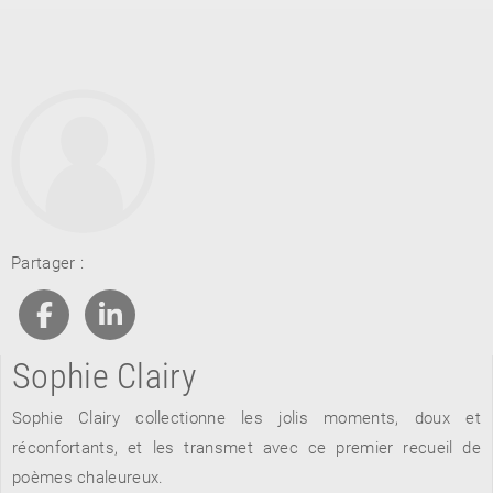
RETOUR
Partager :
RETOUR
RETOUR
Sophie Clairy
À PARAÎTRE
Sophie Clairy collectionne les jolis moments, doux et
AVIS
A LA UNE
réconfortants, et les transmet avec ce premier recueil de
poèmes chaleureux.
NOUVEAUTÉS