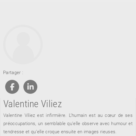
RETOUR
Partager :
RETOUR
RETOUR
Valentine Viliez
À PARAÎTRE
Valentine Viliez est infirmière. L’humain est au cœur de ses
AVIS
A LA UNE
préoccupations, un semblable qu’elle observe avec humour et
tendresse et qu’elle croque ensuite en images rieuses.
NOUVEAUTÉS