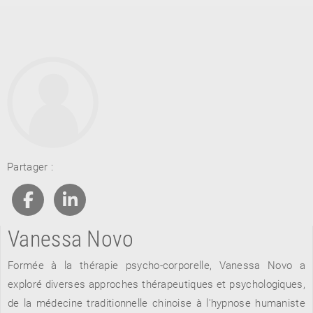
RETOUR
Partager :
RETOUR
RETOUR
Vanessa Novo
À PARAÎTRE
Formée à la thérapie psycho-corporelle, Vanessa Novo a
AVIS
A LA UNE
exploré diverses approches thérapeutiques et psychologiques,
de la médecine traditionnelle chinoise à l'hypnose humaniste
NOUVEAUTÉS