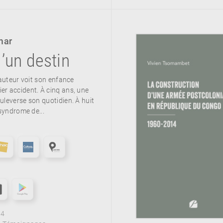
mar
d’un destin
’auteur voit son enfance
r accident. À cinq ans, une
uleverse son quotidien. À huit
 syndrome de...
04