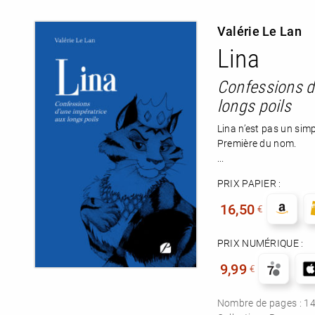
Valérie Le Lan
Lina
Confessions d
longs poils
Lina n’est pas un simp
Première du nom.
...
PRIX PAPIER :
16,50
€
PRIX NUMÉRIQUE :
9,99
€
Nombre de pages :
1