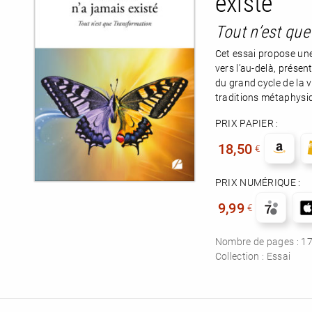
existé
Tout n’est qu
Cet essai propose un
RENCONTRE AVEC…
REVUE DE PRESSE
vers l’au-delà, prése
TOUT LE CATALOGUE
du grand cycle de la 
traditions métaphysiqu
PRIX PAPIER :
18,50
€
PRIX NUMÉRIQUE :
9,99
€
Nombre de pages :
1
Collection :
Essai