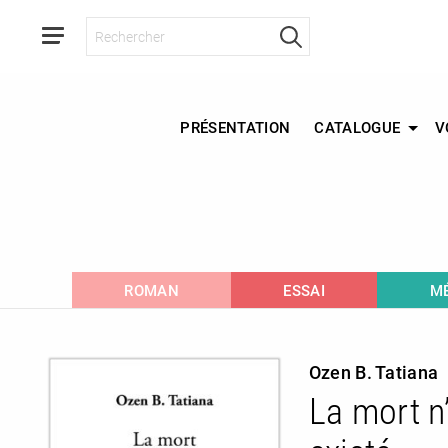
PRÉSENTATION
CATALOGUE
V
RETOUR
RETOUR
RETOUR
ROMAN
ESSAI
MÉ
À PARAÎTRE
Ozen B. Tatiana
AVIS
A LA UNE
La mort n
NOUVEAUTÉS