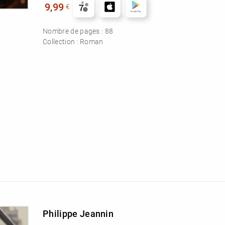
9,99
€
Nombre de pages :
88
Collection :
Roman
Philippe Jeannin