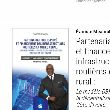
Collection :
Roman
Évariste Meamb
Partenaria
et financ
infrastruc
routières 
rural :
Le modèle DBF
la décentralis
Côte d’Ivoire