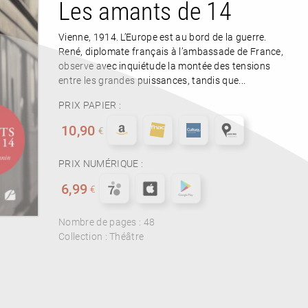
Les amants de 14
Vienne, 1914. L’Europe est au bord de la guerre.
René, diplomate français à l’ambassade de France,
observe avec inquiétude la montée des tensions
entre les grandes puissances, tandis que...
PRIX PAPIER :
10,90
€
PRIX NUMÉRIQUE :
6,99
€
Nombre de pages :
48
Collection :
Théâtre