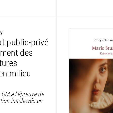
ly
t public-privé
ement des
tures
en milieu
OM à l'épreuve de
ation inachevée en