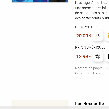
L’ouvrage s’inscrit da
financement des infr
de ressources publique
des partenariats publi
PRIX PAPIER :
20,00
€
PRIX NUMÉRIQUE :
12,99
€
Nombre de pages :
1
Collection :
Essai
Luc Rouquette