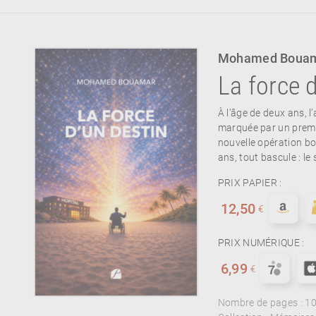
Mohamed Boua
La force 
À l’âge de deux ans, l
marquée par un premie
nouvelle opération bo
ans, tout bascule : le
PRIX PAPIER :
12,50
€
PRIX NUMÉRIQUE :
6,99
€
Nombre de pages :
1