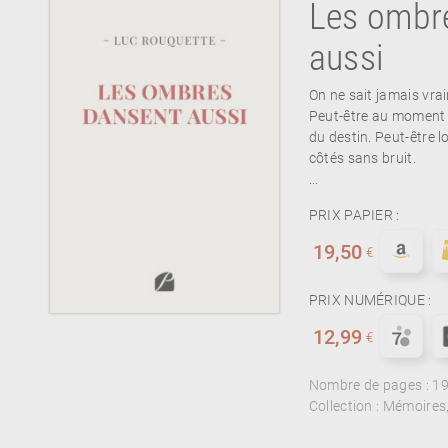
Les ombr
aussi
On ne sait jamais vr
Peut-être au moment 
du destin. Peut-être l
côtés sans bruit.
...
PRIX PAPIER :
19,50
€
PRIX NUMÉRIQUE :
12,99
€
Nombre de pages :
1
Collection :
Mémoires