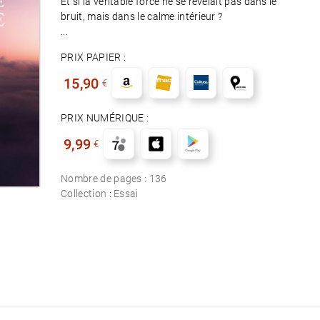
Et si la véritable force ne se révélait pas dans le
bruit, mais dans le calme intérieur ?
...
PRIX PAPIER :
15,90
€
PRIX NUMÉRIQUE :
9,99
€
Nombre de pages :
136
Collection :
Essai