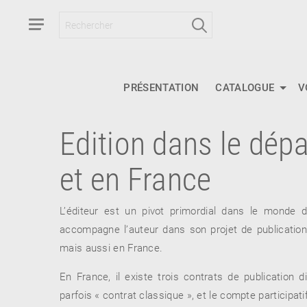
PRÉSENTATION
CATALOGUE
V
Edition dans le dé
RETOUR
et en France
RETOUR
RETOUR
L’éditeur est un pivot primordial dans le monde du
accompagne l’auteur dans son projet de publicatio
À PARAÎTRE
mais aussi en France.
AVIS
A LA UNE
En France, il existe trois contrats de publication 
parfois « contrat classique », et le compte participatif
NOUVEAUTÉS