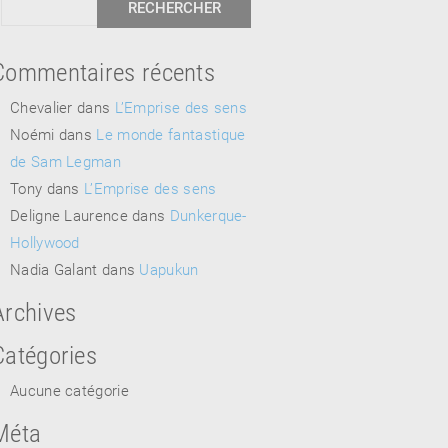
Commentaires récents
Chevalier
dans
L’Emprise des sens
Noémi
dans
Le monde fantastique
de Sam Legman
Tony
dans
L’Emprise des sens
Deligne Laurence
dans
Dunkerque-
Hollywood
Nadia Galant
dans
Uapukun
Archives
Catégories
Aucune catégorie
Méta