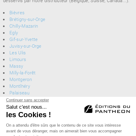
desservis par notre distributeur (Belgique, Suisse, Canada...).
Bièvres
Brétigny-sur-Orge
Chilly-Mazarin
Egly
Gif-sur-Yvette
Juvisy-sur-Orge
Les Ulis
Limours
Massy
Milly-la-Forêt
Montgeron
Montlhéry
Palaiseau
Saint-Germain
Saint-Michel-sur-Orge
Sainte-Geneviève-des-Bois
Verrières-le-Buisson
Éditions du Panthéon - 12, rue Antoine Bourdelle