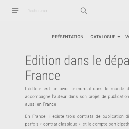
PRÉSENTATION
CATALOGUE
V
Edition dans le dép
RETOUR
France
RETOUR
RETOUR
L’éditeur est un pivot primordial dans le monde du
accompagne l’auteur dans son projet de publicati
À PARAÎTRE
aussi en France.
AVIS
A LA UNE
En France, il existe trois contrats de publication 
parfois « contrat classique », et le compte participatif
NOUVEAUTÉS