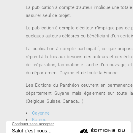
La publication à compte d’auteur implique une totale 
assurer seul ce projet.
RENCONTRE AVEC…
REVUE DE PRESSE
La publication à compte d’éditeur n’implique pas de 
TOUT LE CATALOGUE
quelques auteurs célèbres ou bénéficiant d’un certai
La publication à compte participatif, ce que propos
répond à la fois aux besoins des auteurs et des édite
de préparation, fabrication et sortie d’un ouvrage, 
du département Guyane et de toute la France.
Les Editions du Panthéon oeuvrent en permanence p
département Guyane mais également sur toute la 
(Belgique, Suisse, Canada...).
Cayenne
Kourou
Remire-Montjoly