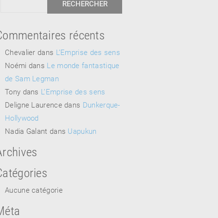
Commentaires récents
Chevalier
dans
L’Emprise des sens
Noémi
dans
Le monde fantastique
de Sam Legman
Tony
dans
L’Emprise des sens
Deligne Laurence
dans
Dunkerque-
Hollywood
Nadia Galant
dans
Uapukun
Archives
Catégories
Aucune catégorie
Méta