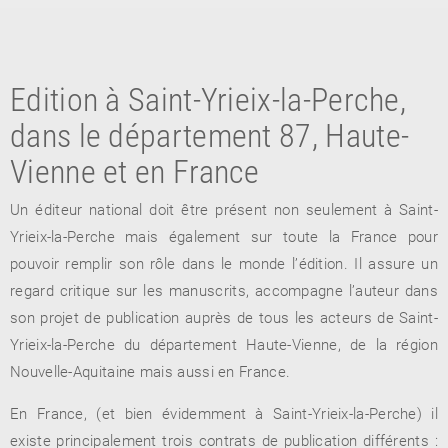
Edition à Saint-Yrieix-la-Perche,
dans le département 87, Haute-
Vienne et en France
Un éditeur national doit être présent non seulement à Saint-
RETOUR
Yrieix-la-Perche mais également sur toute la France pour
RETOUR
RETOUR
pouvoir remplir son rôle dans le monde l’édition. Il assure un
regard critique sur les manuscrits, accompagne l’auteur dans
son projet de publication auprès de tous les acteurs de Saint-
À PARAÎTRE
Yrieix-la-Perche du département Haute-Vienne, de la région
Nouvelle-Aquitaine mais aussi en France.
AVIS
A LA UNE
En France, (et bien évidemment à Saint-Yrieix-la-Perche) il
existe principalement trois contrats de publication différents :
NOUVEAUTÉS