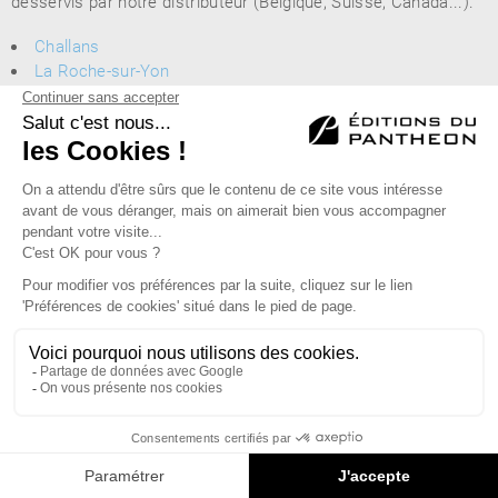
desservis par notre distributeur (Belgique, Suisse, Canada...).
Challans
La Roche-sur-Yon
Luçon
Montaigu
Olonne-sur-Mer
Saint-Fulgent
Éditions du Panthéon - 12, rue Antoine Bourdelle
75015 Paris
01 43 71 14 72
FAQ
LIBRAIRIES
MENTIONS LÉGALES
CONTACT