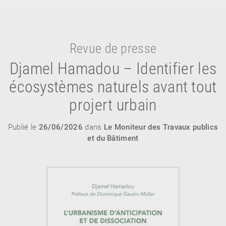
Revue de presse
Djamel Hamadou – Identifier les
écosystèmes naturels avant tout
projert urbain
RETOUR
RETOUR
RETOUR
Publié le
26/06/2026
dans
Le Moniteur des Travaux publics
et du Bâtiment
À PARAÎTRE
AVIS
A LA UNE
NOUVEAUTÉS