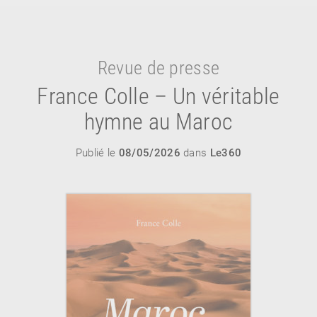
Revue de presse
France Colle – Un véritable
hymne au Maroc
Publié le
08/05/2026
dans
Le360
RETOUR
RETOUR
RETOUR
À PARAÎTRE
AVIS
A LA UNE
NOUVEAUTÉS