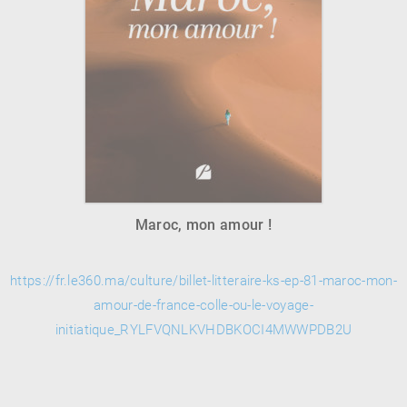
RENCONTRE AVEC…
REVUE DE PRESSE
TOUT LE CATALOGUE
Maroc, mon amour !
https://fr.le360.ma/culture/billet-litteraire-ks-ep-81-maroc-mon-
amour-de-france-colle-ou-le-voyage-
initiatique_RYLFVQNLKVHDBKOCI4MWWPDB2U