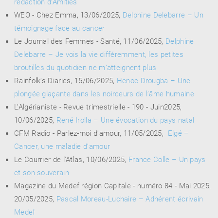
rédaction d’Amitiés
WEO - Chez Emma, 13/06/2025,
Delphine Delebarre – Un
témoignage face au cancer
Le Journal des Femmes - Santé, 11/06/2025,
Delphine
RENCONTRE AVEC…
REVUE DE PRESSE
Delebarre – Je vois la vie différemment, les petites
TOUT LE CATALOGUE
broutilles du quotidien ne m’atteignent plus
Rainfolk's Diaries, 15/06/2025,
Henoc Drougba – Une
plongée glaçante dans les noirceurs de l’âme humaine
L'Algérianiste - Revue trimestrielle - 190 - Juin2025,
10/06/2025,
René Irolla – Une évocation du pays natal
CFM Radio - Parlez-moi d'amour, 11/05/2025,
Elgé –
Cancer, une maladie d’amour
Le Courrier de l'Atlas, 10/06/2025,
France Colle – Un pays
et son souverain
Magazine du Medef région Capitale - numéro 84 - Mai 2025,
20/05/2025,
Pascal Moreau-Luchaire – Adhérent écrivain
Medef