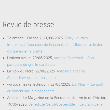
Revue de presse
Télématin - France 2, 21/06/2025,
Terry Lourties –
Interview à l’occasion de la journée de réflexion sur le don
d’organes et la greffe
RETOUR
Horizon Actue, 20/06/2025,
Antoine Sénéchal – Son
RETOUR
RETOUR
parcours de greffé cardiaque
La Voix du Nord, 22/06/2025,
Antoine Sénéchal –
Sensibiliser au don d’organes
À PARAÎTRE
www.dameskarlette.com, 23/05/2025,
Lia Khun – Le goût
du kimchi sur la blogosphère
AVIS
A LA UNE
Amitiés - Le Magazine de la Fondation des Amis de l'Atelier,
19/06/2025,
Bénédicte Sérot-Costenoble – Le choix de la
NOUVEAUTÉS