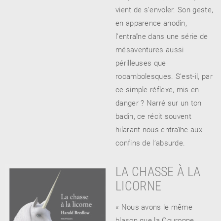
vient de s’envoler. Son geste,
en apparence anodin,
l’entraîne dans une série de
RENCONTRE AVEC…
REVUE DE PRESSE
mésaventures aussi
TOUT LE CATALOGUE
périlleuses que
rocambolesques. S’est-il, par
ce simple réflexe, mis en
danger ? Narré sur un ton
badin, ce récit souvent
hilarant nous entraîne aux
confins de l’absurde.
LA CHASSE À LA
LICORNE
« Nous avons le même
blason que la Couronne