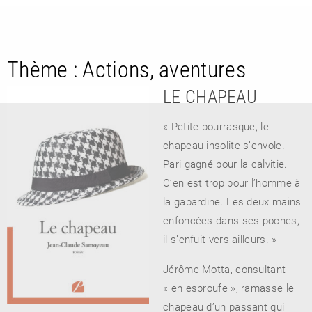
Thème :
Actions, aventures
LE CHAPEAU
« Petite bourrasque, le
chapeau insolite s’envole.
RETOUR
Pari gagné pour la calvitie.
RETOUR
RETOUR
C’en est trop pour l’homme à
la gabardine. Les deux mains
enfoncées dans ses poches,
À PARAÎTRE
il s’enfuit vers ailleurs. »
Jérôme Motta, consultant
AVIS
A LA UNE
« en esbroufe », ramasse le
chapeau d’un passant qui
NOUVEAUTÉS