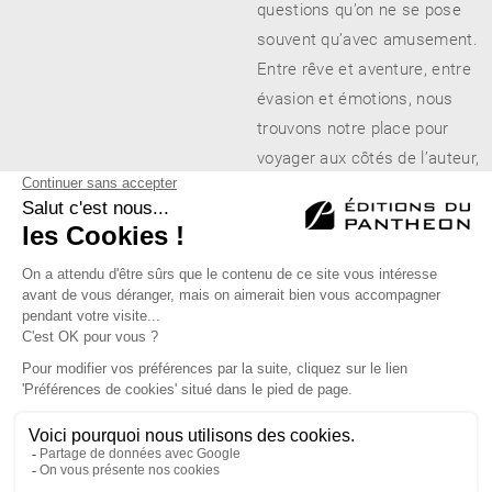
questions qu’on ne se pose
souvent qu’avec amusement.
Entre rêve et aventure, entre
évasion et émotions, nous
trouvons notre place pour
voyager aux côtés de l’auteur,
les yeux et les oreilles grands
ouverts.
Éditions du Panthéon - 12, rue Antoine Bourdelle
75015 Paris
01 43 71 14 72
FAQ
LIBRAIRIES
MENTIONS LÉGALES
CONTACT