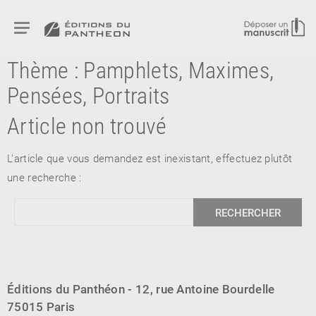
Thème :
Pamphlets, Maximes,
Pensées, Portraits
Article non trouvé
RETOUR
L'article que vous demandez est inexistant, effectuez plutôt
RETOUR
RETOUR
une recherche :
À PARAÎTRE
AVIS
A LA UNE
Éditions du Panthéon - 12, rue Antoine Bourdelle
75015 Paris
NOUVEAUTÉS