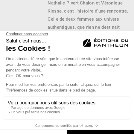
Nathalie Pivert Chalon et Véronique
Klesse, c’est l’histoire d’une rencontre.
Celle de deux femmes aux univers
authentiques, que rien ne destinait
particulièrement à se rencontrer, si ce
n’est… leur maison d’édition !
...
Éditions du Panthéon - 12, rue Antoine Bourdelle
75015 Paris
01 43 71 14 72
FAQ
LIBRAIRIES
MENTIONS LÉGALES
CONTACT