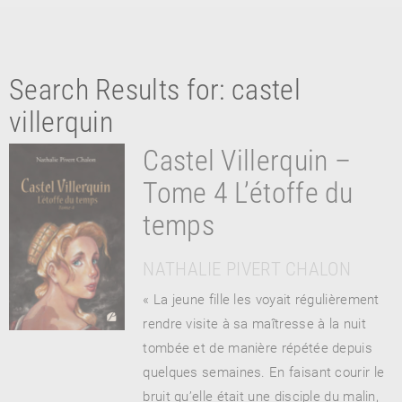
Search Results for: castel
villerquin
Castel Villerquin –
Tome 4 L’étoffe du
RETOUR
temps
RETOUR
RETOUR
NATHALIE PIVERT CHALON
« La jeune fille les voyait régulièrement
À PARAÎTRE
rendre visite à sa maîtresse à la nuit
tombée et de manière répétée depuis
AVIS
A LA UNE
quelques semaines. En faisant courir le
bruit qu’elle était une disciple du malin,
NOUVEAUTÉS