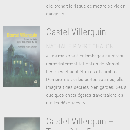
elle prenait le risque de mettre sa vie en
danger. »...
RENCONTRE AVEC…
REVUE DE PRESSE
Castel Villerquin
TOUT LE CATALOGUE
NATHALIE PIVERT CHALON
« Les maisons à colombages attirèrent
immédiatement l’attention de Margot.
Les rues étaient étroites et sombres.
Derrière les vieilles portes voûtées, elle
imaginait des secrets bien gardés. Seuls
quelques chats égarés traversaient les
ruelles désertées. »...
Castel Villerquin –