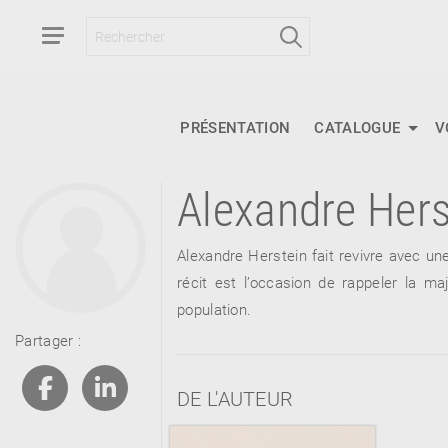
PRÉSENTATION
CATALOGUE
V
Alexandre Hers
RETOUR
RETOUR
RETOUR
Alexandre Herstein fait revivre avec un
récit est l’occasion de rappeler la 
population.
À PARAÎTRE
Partager :
AVIS
A LA UNE
DE L'AUTEUR
NOUVEAUTÉS