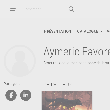
PRÉSENTATION
CATALOGUE
V
Aymeric Favor
RETOUR
RETOUR
RETOUR
Amoureux de la mer, passionné de lecture
À PARAÎTRE
Partager :
DE L'AUTEUR
AVIS
A LA UNE
NOUVEAUTÉS