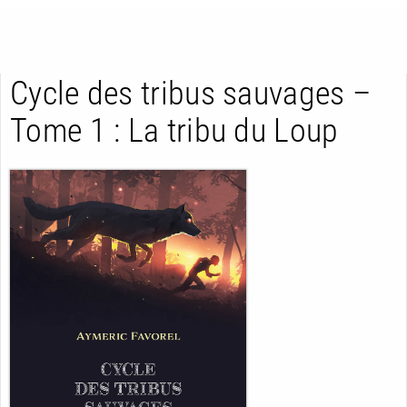
Cycle des tribus sauvages –
Tome 1 : La tribu du Loup
RETOUR
RETOUR
RETOUR
À PARAÎTRE
AVIS
A LA UNE
NOUVEAUTÉS