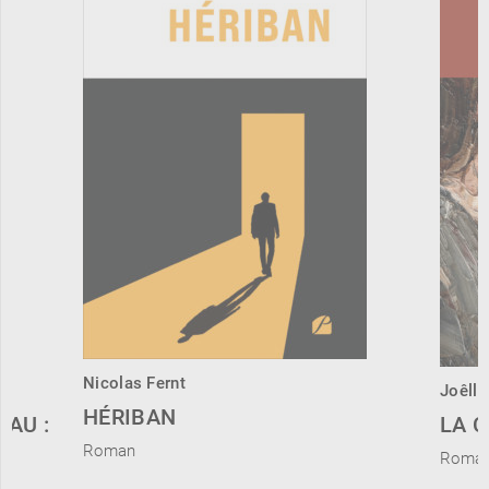
Nicolas Fernt
Joêlle
HÉRIBAN
EAU :
LA 
Roman
Roma