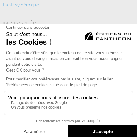
Fantasy héroïque
MOTS CLÉS
trilogie, saga, mystère, aventure, fantastique, fantasy,
légendes, romance
Éditions du Panthéon - 12, rue Antoine Bourdelle
75015 Paris
01 43 71 14 72
FAQ
LIBRAIRIES
MENTIONS LÉGALES
CONTACT