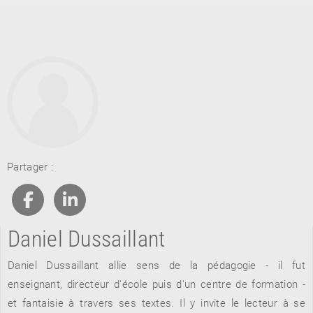
RETOUR
Partager :
RETOUR
RETOUR
Daniel Dussaillant
À PARAÎTRE
Daniel Dussaillant allie sens de la pédagogie - il fut
AVIS
A LA UNE
enseignant, directeur d'école puis d'un centre de formation -
et fantaisie à travers ses textes. Il y invite le lecteur à se
NOUVEAUTÉS