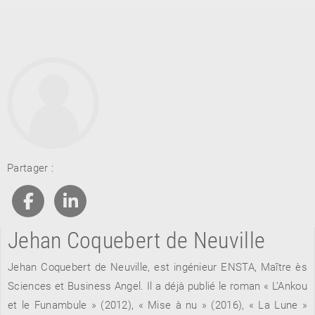
RETOUR
Partager :
RETOUR
RETOUR
Jehan Coquebert de Neuville
À PARAÎTRE
Jehan Coquebert de Neuville, est ingénieur ENSTA, Maître ès
AVIS
A LA UNE
Sciences et Business Angel. Il a déjà publié le roman « L’Ankou
et le Funambule » (2012), « Mise à nu » (2016), « La Lune »
NOUVEAUTÉS