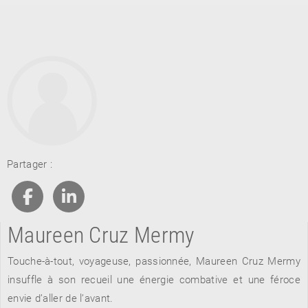
RETOUR
Partager :
RETOUR
RETOUR
Maureen Cruz Mermy
À PARAÎTRE
Touche-à-tout, voyageuse, passionnée, Maureen Cruz Mermy
AVIS
A LA UNE
insuffle à son recueil une énergie combative et une féroce
envie d’aller de l’avant.
NOUVEAUTÉS