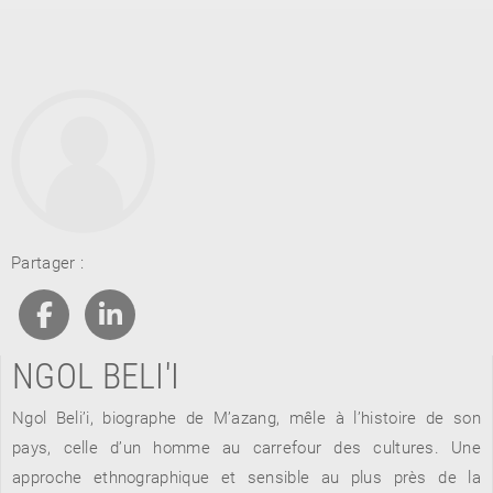
RETOUR
Partager :
RETOUR
RETOUR
NGOL BELI'I
À PARAÎTRE
Ngol Beli’i, biographe de M’azang, mêle à l’histoire de son
AVIS
A LA UNE
pays, celle d’un homme au carrefour des cultures. Une
approche ethnographique et sensible au plus près de la
NOUVEAUTÉS