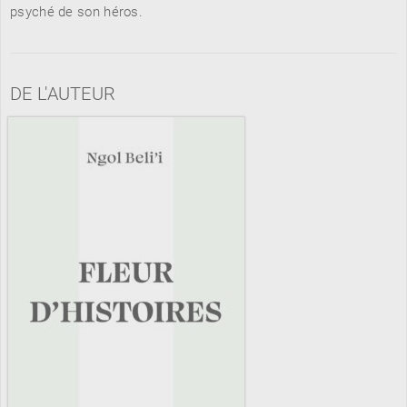
psyché de son héros.
RENCONTRE AVEC…
REVUE DE PRESSE
DE L'AUTEUR
TOUT LE CATALOGUE