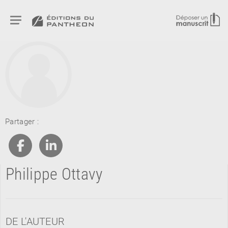
RETOUR
Partager :
RETOUR
RETOUR
Philippe Ottavy
À PARAÎTRE
AVIS
A LA UNE
DE L'AUTEUR
NOUVEAUTÉS