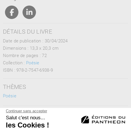
DÉTAILS DU LIVRE
Date de publication : 30/04/2024
Dimensions :
13,3 x 20,3 cm
Nombre de pages :
72
Collection :
Poésie
ISBN :
978-2-7547-6938-9
THÈMES
Poésie
MOTS CLÉS
poèmes, incantatoires, lancinants, sombres, lyrisme