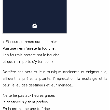
RENCONTRE AVEC…
REVUE DE PRESSE
TOUT LE CATALOGUE
« Et nous sommes sur le damier
Puisque rien n’arrête la fourche.
Les fourmis sortent par la bouche
et que m’importe d’y tomber. »
Derrière ces vers et leur musique lancinante et énigmatique,
affluent la prière, la plainte, l’imprécation, la nostalgie et la
peur, le jeu des destinées et leur menace…
Ne te fie pas aux heures grises
la destinée s’y tient parfois
En la promesse une traîtrise