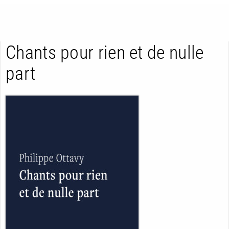
Chants pour rien et de nulle
part
RETOUR
RETOUR
RETOUR
À PARAÎTRE
AVIS
A LA UNE
NOUVEAUTÉS