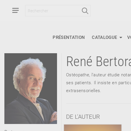
PRÉSENTATION
CATALOGUE
V
René Bertor
RETOUR
RETOUR
RETOUR
Ostéopathe, l’auteur étudie not
ses patients. Il insiste en parti
extrasensorielles.
À PARAÎTRE
AVIS
A LA UNE
DE L'AUTEUR
NOUVEAUTÉS