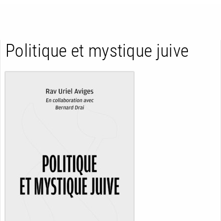
Politique et mystique juive
RETOUR
RETOUR
RETOUR
À PARAÎTRE
AVIS
A LA UNE
NOUVEAUTÉS