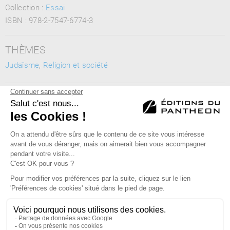
Collection :
Essai
ISBN :
978-2-7547-6774-3
THÈMES
Judaïsme
,
Religion et société
MOTS CLÉS
judaïsme, dialogue politique, action politique,Torah, Talmud
Éditions du Panthéon - 12, rue Antoine Bourdelle
75015 Paris
01 43 71 14 72
FAQ
LIBRAIRIES
MENTIONS LÉGALES
CONTACT