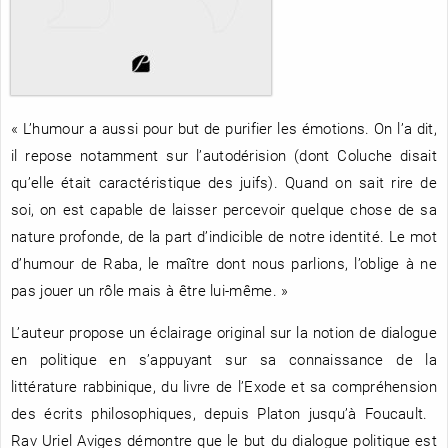
RENCONTRE AVEC…
REVUE DE PRESSE
TOUT LE CATALOGUE
« L’humour a aussi pour but de purifier les émotions. On l’a dit,
il repose notamment sur l’autodérision (dont Coluche disait
qu’elle était caractéristique des juifs). Quand on sait rire de
soi, on est capable de laisser percevoir quelque chose de sa
nature profonde, de la part d’indicible de notre identité. Le mot
d’humour de Raba, le maître dont nous parlions, l’oblige à ne
pas jouer un rôle mais à être lui-même. »
L’auteur propose un éclairage original sur la notion de dialogue
en politique en s’appuyant sur sa connaissance de la
littérature rabbinique, du livre de l’Exode et sa compréhension
des écrits philosophiques, depuis Platon jusqu’à Foucault.
Rav Uriel Aviges démontre que le but du dialogue politique est