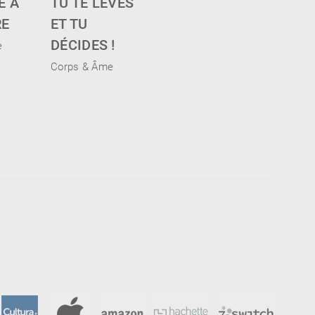
E À
TU TE LÈVES
RE
ET TU
DÉCIDES !
e
Corps & Âme