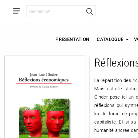
PRÉSENTATION
CATALOGUE
V
Réflexion
RETOUR
RETOUR
RETOUR
La répartition des ri
Mais est-elle stat
Ginder pose ici un 
À PARAÎTRE
réflexions qui synth
lucide force de pro
AVIS
A LA UNE
capitaliste. Et si s
humanité ancrée dans
NOUVEAUTÉS