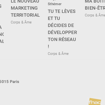
LE NOUVEAU
MA BOÎT
Sthémer
S
MARKETING
BIEN-ÊT
TU TE LÈVES
TERRITORIAL
Corps & Âm
ET TU
Corps & Âme
DÉCIDES DE
A
DÉVELOPPER
NCE
TON RÉSEAU
LE !
!
Corps & Âme
75015 Paris