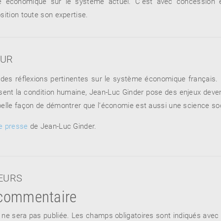
e économique sur le système actuel. C’est avec concession e
sition toute son expertise.
EUR
des réflexions pertinentes sur le système économique français.
sent la condition humaine, Jean-Luc Ginder pose des enjeux deve
belle façon de démontrer que l’économie est aussi une science soc
e presse
de Jean-Luc Ginder.
TEURS
 commentaire
 ne sera pas publiée.
Les champs obligatoires sont indiqués avec