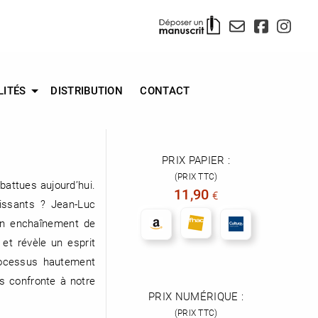
LITÉS
DISTRIBUTION
CONTACT
PRIX PAPIER :
(PRIX TTC)
ébattues aujourd’hui.
11,90
€
issants ? Jean-Luc
un enchaînement de
 et révèle un esprit
processus hautement
us confronte à notre
PRIX NUMÉRIQUE :
(PRIX TTC)