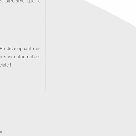
t altruisme que le
 En développant des
nus incontournables
iale !
*