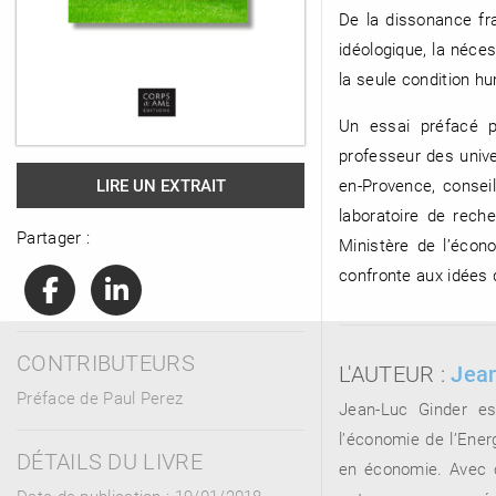
De la dissonance fr
idéologique, la néces
la seule condition h
RENCONTRE AVEC…
REVUE DE PRESSE
TOUT LE CATALOGUE
Un essai préfacé pa
professeur des unive
en-Provence, conseil
LIRE UN EXTRAIT
laboratoire de rech
Partager :
Ministère de l’écon
confronte aux idées d
CONTRIBUTEURS
L'AUTEUR :
Jean
Préface de Paul Perez
Jean-Luc Ginder es
l’économie de l’Ener
DÉTAILS DU LIVRE
en économie. Avec c
Date de publication : 19/01/2018