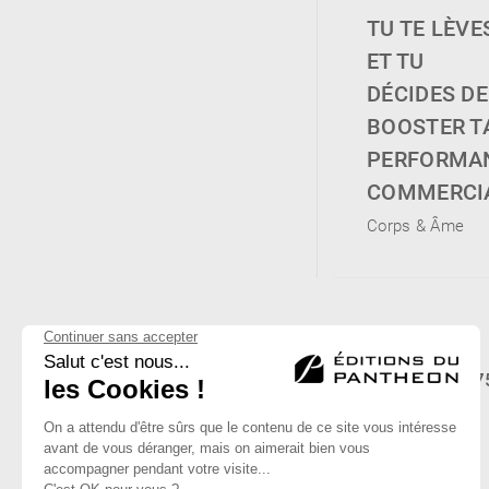
TU TE LÈVE
ET TU
DÉCIDES DE
BOOSTER T
PERFORMA
COMMERCIA
Corps & Âme
Éditions du Panthéon - 12, rue Antoine Bourdelle 
01 43 71 14 72
FAQ
LIBRAIRIES
MENTIONS LÉGALES
CONTACT