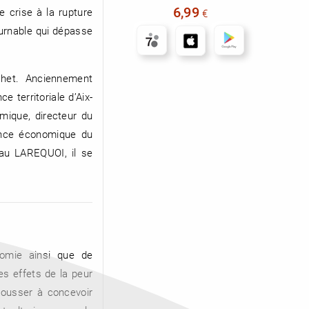
6,99
 crise à la rupture
€
tournable qui dépasse
chet. Anciennement
 territoriale d’Aix-
omique, directeur du
gence économique du
 au LAREQUOI, il se
nomie ainsi que de
es effets de la peur
pousser à concevoir