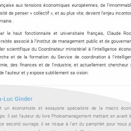
ançaise aux tensions économiques européennes, de l’innommable
sité de penser « collectif », et au plus vite, devient l’enjeu incon
umaine.
r le haut fonctionnaire et universitaire français, Claude Ro
rsités associé à l’institut de management public et de gouvernance
ler scientifique du Coordinateur ministériel à l’intelligence écon
erche et de la formation du Service de coordination à l’intelli
omie, des finances et de l’industrie, et actuellement chercheur
e l’auteur et y expose subtilement sa vision.
-Luc Ginder
t un économiste et essayiste spécialiste de la macro éco
gie. Il est l’auteur du livre Phobiamanagement mettant en avant l
e second ouvrage, il se risque à l’art du pamphlet pour nous 