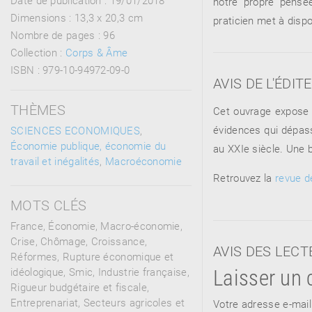
notre propre pensé
Dimensions :
13,3 x 20,3 cm
praticien met à dispo
Nombre de pages :
96
Collection :
Corps & Âme
ISBN :
979-10-94972-09-0
AVIS DE L'ÉDIT
THÈMES
Cet ouvrage expose 
évidences qui dépas
SCIENCES ECONOMIQUES
,
Économie publique, économie du
au XXIe siècle. Une 
travail et inégalités
,
Macroéconomie
Retrouvez la
revue d
MOTS CLÉS
France, Économie, Macro-économie,
Crise, Chômage, Croissance,
AVIS DES LEC
Réformes, Rupture économique et
Laisser un
idéologique, Smic, Industrie française,
Rigueur budgétaire et fiscale,
Entreprenariat, Secteurs agricoles et
Votre adresse e-mail