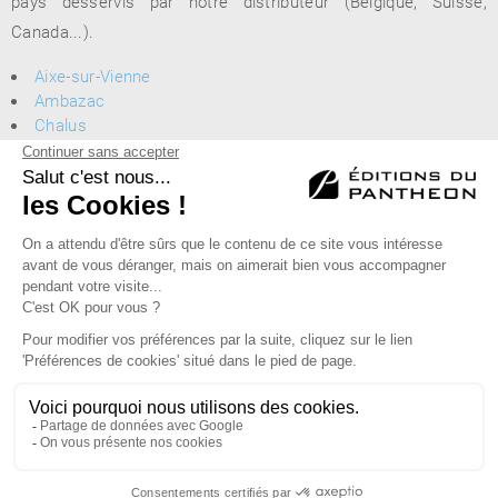
pays desservis par notre distributeur (Belgique, Suisse,
Canada...).
Aixe-sur-Vienne
Ambazac
Chalus
Limoges
Oradour-sur-Glane
Saint-Yrieix-la-Perche
Vins-sur-Caramy
Éditions du Panthéon - 12, rue Antoine Bourdelle
75015 Paris
01 43 71 14 72
FAQ
LIBRAIRIES
MENTIONS LÉGALES
CONTACT