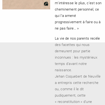
m’intéresse le plus, c’est son
cheminement personnel, ce
qui l’a amené
RENCONTRE AVEC…
REVUE DE PRESSE
progressivement à faire ou à
TOUT LE CATALOGUE
ne pas faire… »
La vie de nos parents recèle
des facettes qui nous
demeurent pour partie
inconnues : les mystérieux
temps d’avant notre
naissance.
Jehan Coquebert de Neuville
a entrepris cette recherche
ou, comme il le dit
pudiquement, cette
« reconstitution » d’une