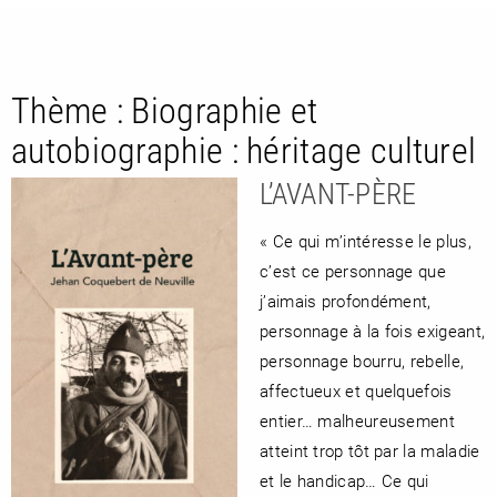
Thème :
Biographie et
autobiographie : héritage culturel
L’AVANT-PÈRE
« Ce qui m’intéresse le plus,
RETOUR
RETOUR
RETOUR
c’est ce personnage que
j’aimais profondément,
personnage à la fois exigeant,
personnage bourru, rebelle,
À PARAÎTRE
affectueux et quelquefois
entier… malheureusement
AVIS
A LA UNE
atteint trop tôt par la maladie
et le handicap… Ce qui
NOUVEAUTÉS