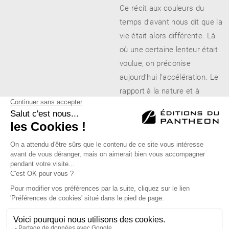
Ce récit aux couleurs du
temps d’avant nous dit que la
vie était alors différente. Là
où une certaine lenteur était
voulue, on préconise
aujourd’hui l’accélération. Le
rapport à la nature et à
l’autorité s’est profondément
modifié.
Éditions du Panthéon - 12, rue Antoine Bourdelle
75015 Paris
01 43 71 14 72
FAQ
LIBRAIRIES
MENTIONS LÉGALES
CONTACT