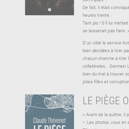
De fait, il était convoq
heures trente.
Tant pis ! S’il lui mettai
RENCONTRE AVEC…
REVUE DE PRESSE
se laisserait pas faire. 
TOUT LE CATALOGUE
D’un côté le service Ac
bien décidées à tirer 
chacun cherche à tirer l
collatérales… Germain L
bien du mal à trouver s
jolies filles et corrupti
LE PIÈGE
« Avant de la quitter, il
– Les photos, vous en a