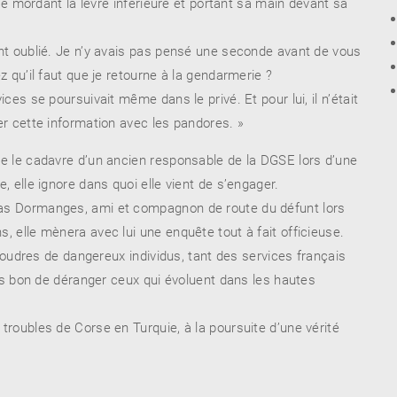
 se mordant la lèvre inférieure et portant sa main devant sa
nt oublié. Je n’y avais pas pensé une seconde avant de vous
 qu’il faut que je retourne à la gendarmerie ?
ces se poursuivait même dans le privé. Et pour lui, il n’était
r cette information avec les pandores. »
e le cadavre d’un ancien responsable de la DGSE lors d’une
 elle ignore dans quoi elle vient de s’engager.
s Dormanges, ami et compagnon de route du défunt lors
 elle mènera avec lui une enquête tout à fait officieuse.
 foudres de dangereux individus, tant des services français
ais bon de déranger ceux qui évoluent dans les hautes
roubles de Corse en Turquie, à la poursuite d’une vérité