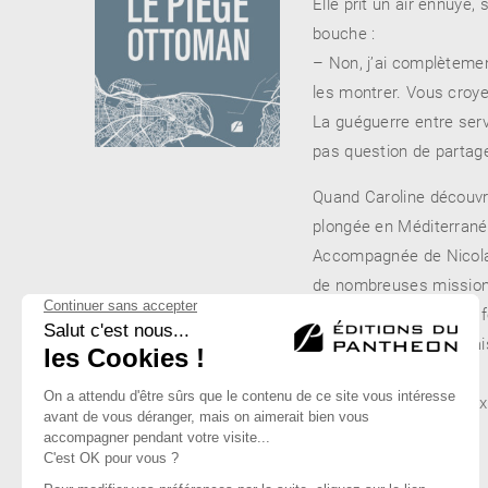
Elle prit un air ennuyé,
bouche :
– Non, j’ai complèteme
les montrer. Vous croyez
La guéguerre entre servi
pas question de partage
Quand Caroline découvr
plongée en Méditerranée,
Accompagnée de Nicola
de nombreuses missions,
De quoi leur attirer les
que turcs. Il n’est jam
sphères…
Une immersion en eaux t
dérangeante.