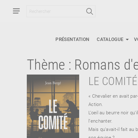
PRÉSENTATION
CATALOGUE
V
Thème :
Romans d'
RETOUR
RETOUR
RETOUR
LE COMITÉ
« Chevalier en avait pa
À PARAÎTRE
Action.
L’oeil au beurre noir qu’
AVIS
A LA UNE
l’enchanter.
Mais qu’avait-il fait au
son équipe ?
NOUVEAUTÉS