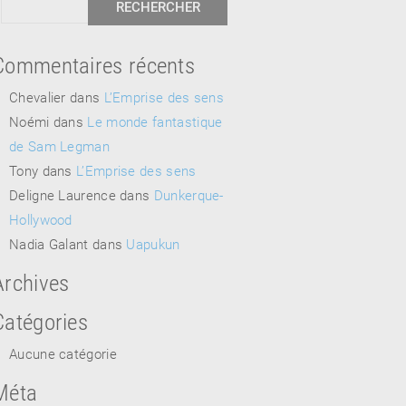
Commentaires récents
Chevalier
dans
L’Emprise des sens
Noémi
dans
Le monde fantastique
de Sam Legman
Tony
dans
L’Emprise des sens
Deligne Laurence
dans
Dunkerque-
Hollywood
Nadia Galant
dans
Uapukun
Archives
Catégories
Aucune catégorie
Méta