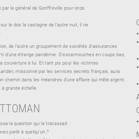
ué par le général de Gonffreville pour onze
t sur le dos la castagne de l’autre nuit, il ne
»
tion, de l’autre un groupement de sociétés d’assurances
parti d’une étrange pandémie. D’escarmouches en coups bas,
a couverture à lui. Et tant pis pour les victimes
andier, missionné par les services secrets français, aura
on chemin dans les méandres d’une affaire qui mêle argent,
on à grande échelle.
 OTTOMAN
 posa la question qui le tracassait :
vez parlé à quelqu’un ?