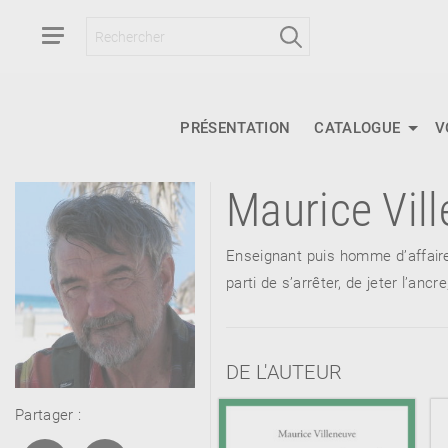
PRÉSENTATION
CATALOGUE
V
Maurice Vil
RETOUR
RETOUR
RETOUR
Enseignant puis homme d’affaires
parti de s’arrêter, de jeter l’an
À PARAÎTRE
DE L'AUTEUR
AVIS
A LA UNE
Partager :
NOUVEAUTÉS