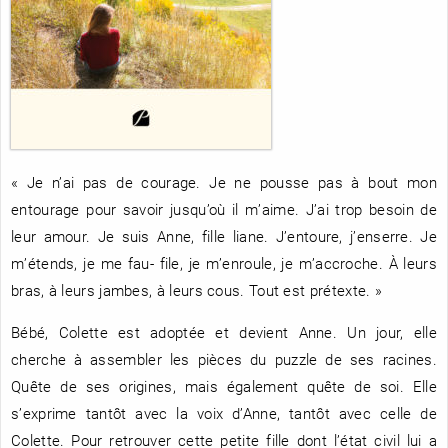
RENCONTRE AVEC…
REVUE DE PRESSE
TOUT LE CATALOGUE
« Je n’ai pas de courage. Je ne pousse pas à bout mon
entourage pour savoir jusqu’où il m’aime. J’ai trop besoin de
leur amour. Je suis Anne, fille liane. J’entoure, j’enserre. Je
m’étends, je me fau- file, je m’enroule, je m’accroche. À leurs
bras, à leurs jambes, à leurs cous. Tout est prétexte. »
Bébé, Colette est adoptée et devient Anne. Un jour, elle
cherche à assembler les pièces du puzzle de ses racines.
Quête de ses origines, mais également quête de soi. Elle
s’exprime tantôt avec la voix d’Anne, tantôt avec celle de
Colette. Pour retrouver cette petite fille dont l’état civil lui a