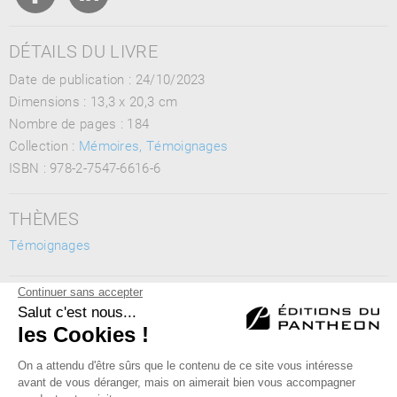
DÉTAILS DU LIVRE
Date de publication : 24/10/2023
Dimensions :
13,3 x 20,3 cm
Nombre de pages :
184
Collection :
Mémoires, Témoignages
ISBN :
978-2-7547-6616-6
THÈMES
Témoignages
MOTS CLÉS
adoption, quête des origines, identité, racines, enquête
Éditions du Panthéon - 12, rue Antoine Bourdelle