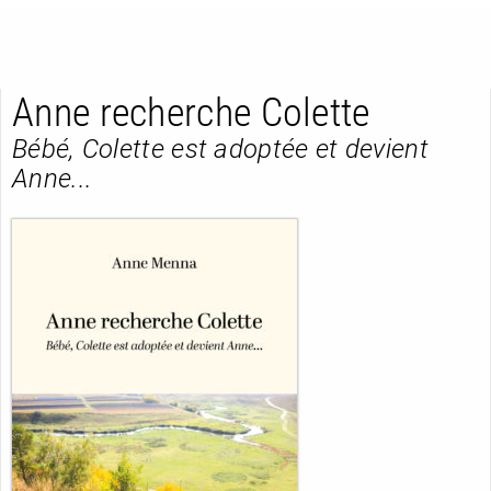
Anne recherche Colette
Bébé, Colette est adoptée et devient
Anne...
RETOUR
RETOUR
RETOUR
À PARAÎTRE
AVIS
A LA UNE
NOUVEAUTÉS