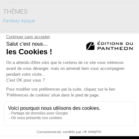
THÈMES
Fantasy épique
MOTS CLÉS
fantasy, fantasy épique, fantastique, fiction, extraordinaire
Éditions du Panthéon - 12, rue Antoine Bourdelle
75015 Paris
01 43 71 14 72
FAQ
LIBRAIRIES
MENTIONS LÉGALES
CONTACT