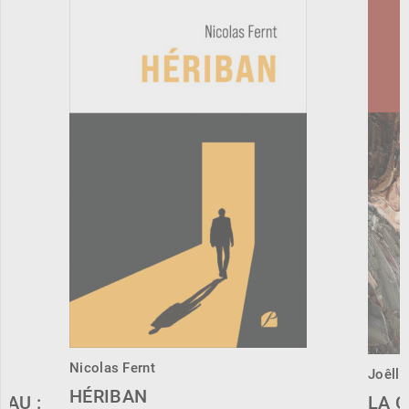
Nicolas Fernt
Joêlle
HÉRIBAN
EAU :
LA 