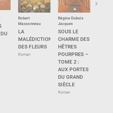
z
Robert
Régine Dubois
Muriel B
Massonneau
Jacques
Matton
S
LA
SOUS LE
LE BR
 DU
MALÉDICTION
CHARME DES
TAMB
DES FLEURS
HÊTRES
Roman
POURPRES –
Roman
TOME 2 :
AUX PORTES
DU GRAND
SIÈCLE
Roman