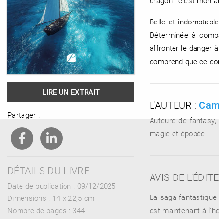
dragon ; c’est mon ami
Belle et indomptable
Déterminée à combat
RENCONTRE AVEC…
REVUE DE PRESSE
affronter le danger 
TOUT LE CATALOGUE
comprend que ce com
LIRE UN EXTRAIT
L'AUTEUR :
Cami
Partager :
Auteure de fantasy,
magie et épopée.
DÉTAILS DU LIVRE
AVIS DE L'ÉDIT
Date de publication : 09/12/2025
La saga fantastique 
Dimensions :
14 x 22,5 cm
est maintenant à l'he
Nombre de pages :
344