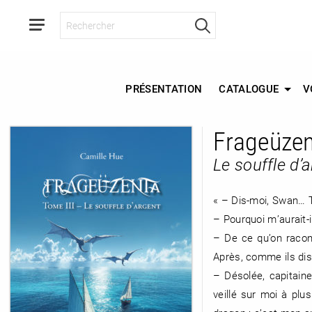
PRÉSENTATION
CATALOGUE
V
Frageüzen
RETOUR
Le souffle d’
RETOUR
RETOUR
« – Dis-moi, Swan… To
– Pourquoi m’aurait-il
À PARAÎTRE
– De ce qu’on racon
Après, comme ils dis
AVIS
A LA UNE
– Désolée, capitain
veillé sur moi à plu
NOUVEAUTÉS