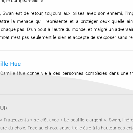
, le corrigea-t-elle. »
, Swan est de retour, toujours aux prises avec son ennemi, l’im
tre la menace qu’il représente et à protéger ceux qu’elle aim
à chaque pas. D’un bout à l’autre du monde, et malgré un adversaire
bat n’est pas seulement le sien et accepte de s’exposer sans re
lle Hue
 Camille Hue donne vie à des personnes complexes dans une tr
EUR
« Frageüzenta » se clôt avec « Le souffle d’argent ». Swan, l'hér
ure du choix. Face au chaos, saura-t-elle être à la hauteur des enj