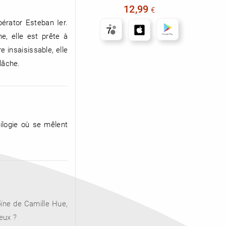
12,99
€
pérator Esteban Ier.
e, elle est prête à
 insaisissable, elle
lâche.
ilogie où se mêlent
oïne de Camille Hue,
eux ?