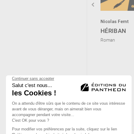
Dominique
Prisca-Francine
Nicolas Fernt
Everaert
Flore Atsain
HÉRIBAN
DUNKERQUE-
SOUS
Roman
HOLLYWOOD
L’OMBRE
D’UN
Roman
DRAPEAU :
CANADIEN
DE
NAISSANCE,
ÉTRANGER
PAR DÉFAUT
Roman