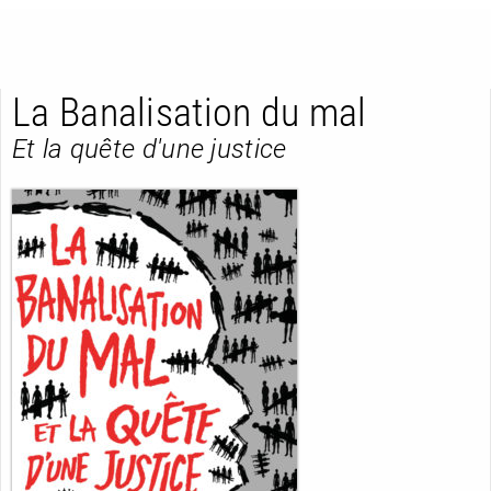
La Banalisation du mal
Et la quête d'une justice
RETOUR
RETOUR
RETOUR
À PARAÎTRE
AVIS
A LA UNE
NOUVEAUTÉS