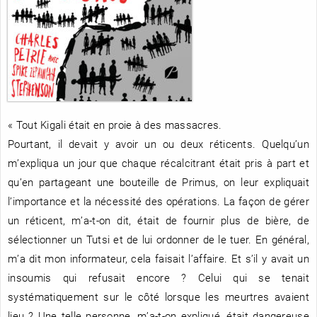
RENCONTRE AVEC…
REVUE DE PRESSE
TOUT LE CATALOGUE
« Tout Kigali était en proie à des massacres.
Pourtant, il devait y avoir un ou deux réticents. Quelqu’un
m’expliqua un jour que chaque récalcitrant était pris à part et
qu’en partageant une bouteille de Primus, on leur expliquait
l’importance et la nécessité des opérations. La façon de gérer
un réticent, m’a-t-on dit, était de fournir plus de bière, de
sélectionner un Tutsi et de lui ordonner de le tuer. En général,
m’a dit mon informateur, cela faisait l’affaire. Et s’il y avait un
insoumis qui refusait encore ? Celui qui se tenait
systématiquement sur le côté lorsque les meurtres avaient
lieu ? Une telle personne, m’a-t-on expliqué, était dangereuse