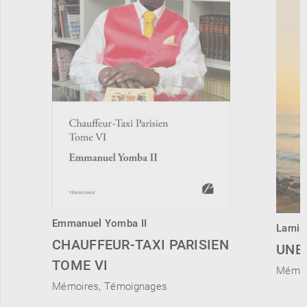
Emmanuel Yomba II
Lamia
CHAUFFEUR-TAXI PARISIEN
UNE 
TOME VI
Mémoi
Mémoires, Témoignages