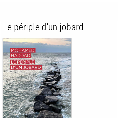
Le périple d’un jobard
RETOUR
RETOUR
RETOUR
À PARAÎTRE
AVIS
A LA UNE
NOUVEAUTÉS