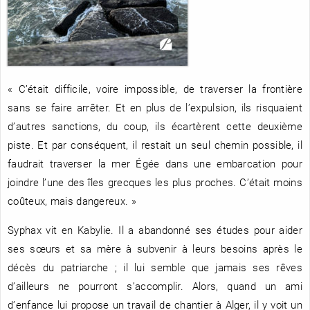
RENCONTRE AVEC…
REVUE DE PRESSE
TOUT LE CATALOGUE
« C’était difficile, voire impossible, de traverser la frontière
sans se faire arrêter. Et en plus de l’expulsion, ils risquaient
d’autres sanctions, du coup, ils écartèrent cette deuxième
piste. Et par conséquent, il restait un seul chemin possible, il
faudrait traverser la mer Égée dans une embarcation pour
joindre l’une des îles grecques les plus proches. C’était moins
coûteux, mais dangereux. »
Syphax vit en Kabylie. Il a abandonné ses études pour aider
ses sœurs et sa mère à subvenir à leurs besoins après le
décès du patriarche ; il lui semble que jamais ses rêves
d’ailleurs ne pourront s’accomplir. Alors, quand un ami
d’enfance lui propose un travail de chantier à Alger, il y voit un