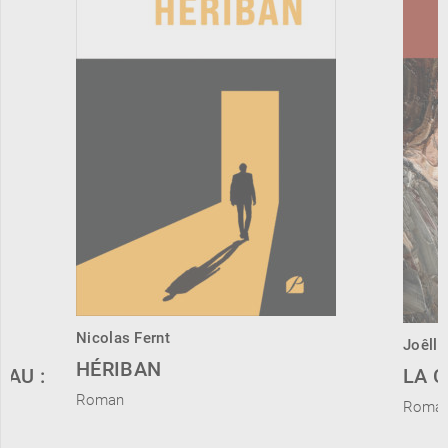
Nicolas Fernt
Joêlle
HÉRIBAN
EAU :
LA 
Roman
Roma