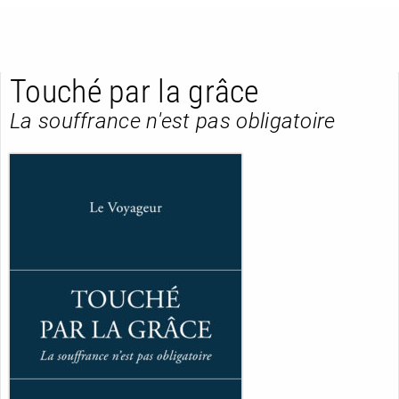
Touché par la grâce
La souffrance n'est pas obligatoire
RETOUR
RETOUR
RETOUR
À PARAÎTRE
AVIS
A LA UNE
NOUVEAUTÉS