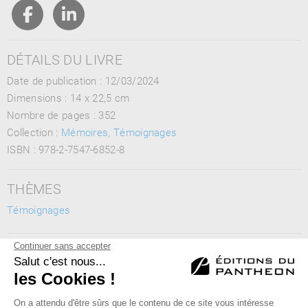
DÉTAILS DU LIVRE
Date de publication : 12/03/2024
Dimensions :
14 x 22,5 cm
Nombre de pages :
352
Collection :
Mémoires, Témoignages
ISBN :
978-2-7547-6852-8
THÈMES
Témoignages
MOTS CLÉS
grâce, foi, imposition des mains, enseignement, Lumière