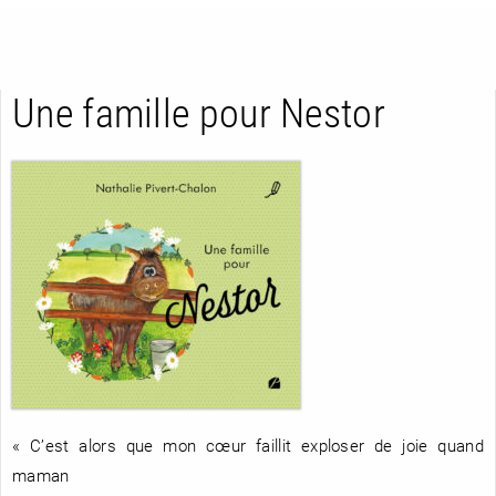
Une famille pour Nestor
RETOUR
RETOUR
RETOUR
À PARAÎTRE
AVIS
A LA UNE
« C’est alors que mon cœur faillit exploser de joie quand
maman
NOUVEAUTÉS