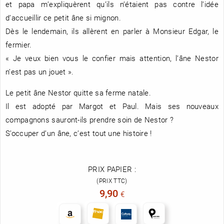
et papa m’expliquèrent qu’ils n’étaient pas contre l’idée
d’accueillir ce petit âne si mignon.
Dès le lendemain, ils allèrent en parler à Monsieur Edgar, le
fermier.
RENCONTRE AVEC…
REVUE DE PRESSE
TOUT LE CATALOGUE
« Je veux bien vous le confier mais attention, l’âne Nestor
n’est pas un jouet ».
Le petit âne Nestor quitte sa ferme natale.
Il est adopté par Margot et Paul. Mais ses nouveaux
compagnons sauront-ils prendre soin de Nestor ?
S’occuper d’un âne, c’est tout une histoire !
PRIX PAPIER :
(PRIX TTC)
9,90
€