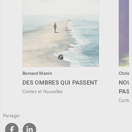
Bernard Manin
Christ
DES OMBRES QUI PASSENT
NOU
PAS
Contes et Nouvelles
Contes
Partager :